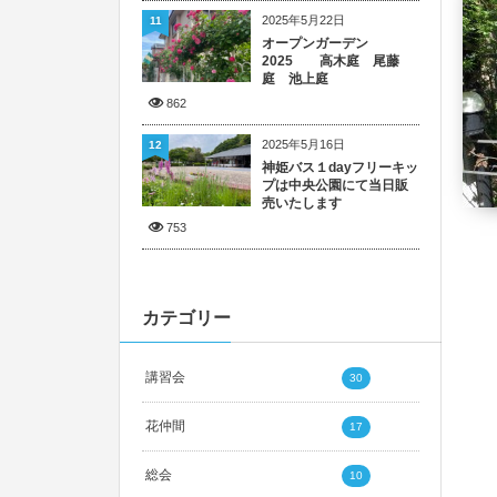
2025年5月22日
11
オープンガーデン
2025 高木庭 尾藤
庭 池上庭
862
2025年5月16日
12
神姫バス１dayフリーキッ
プは中央公園にて当日販
売いたします
753
カテゴリー
講習会
30
花仲間
17
総会
10