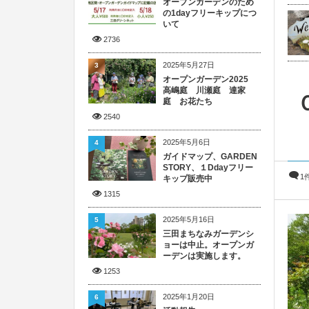
オープンガーデンのため
の1dayフリーキップにつ
いて
2736
2025年5月27日
3
オープンガーデン2025
高嶋庭 川瀬庭 達家
庭 お花たち
2540
2025年5月6日
4
ガイドマップ、GARDEN
STORY、１Ddayフリー
1
キップ販売中
1315
2025年5月16日
5
三田まちなみガーデンシ
ョーは中止。オープンガ
ーデンは実施します。
1253
2025年1月20日
6