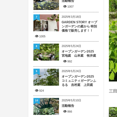
活動報告
1007
2025年3月18日
7
GARDEN STORY オープ
ンガーデンの庭から 特別
価格で販売します！！
1005
2025年5月24日
8
オープンガーデン2025
宮地庭 山本庭 牧井庭
992
2025年5月24日
9
オープンガーデン2025
コミュニティガーデンふ
るる 吉村庭 上田庭
三
924
2025年5月10日
10
活動報告
866