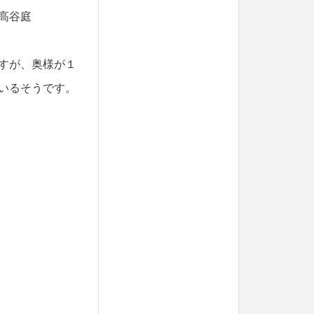
高谷庭
すが、奥様が１
いるそうです。