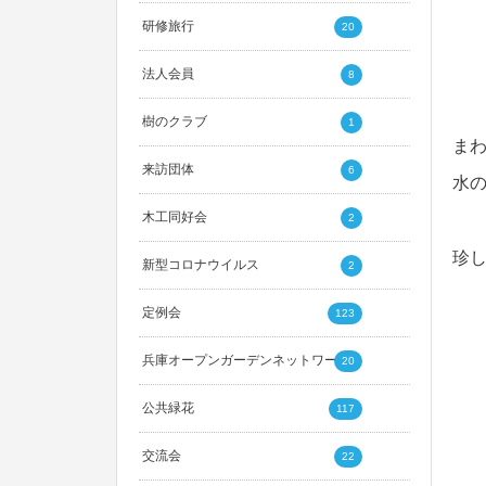
研修旅行
20
法人会員
8
樹のクラブ
1
ま
来訪団体
6
水
木工同好会
2
珍
新型コロナウイルス
2
定例会
123
兵庫オープンガーデンネットワーク
20
公共緑花
117
交流会
22