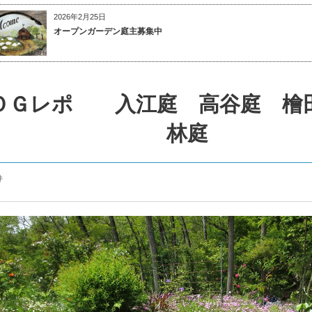
2026年2月25日
オープンガーデン庭主募集中
ＯＧレポ 入江庭 高谷庭 檜
林庭
件