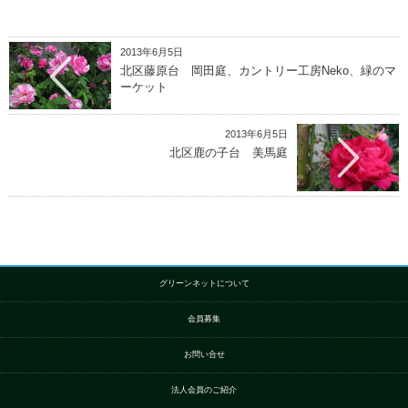
2013年6月5日
北区藤原台 岡田庭、カントリー工房Neko、緑のマ
ーケット
2013年6月5日
北区鹿の子台 美馬庭
グリーンネットについて
会員募集
お問い合せ
法人会員のご紹介