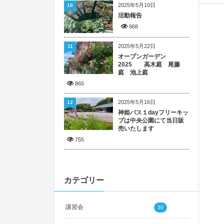
2025年5月10日
10
活動報告
868
2025年5月22日
11
オープンガーデン
2025 高木庭 尾藤
庭 池上庭
865
2025年5月16日
12
神姫バス１dayフリーキッ
プは中央公園にて当日販
売いたします
755
カテゴリー
講習会
30