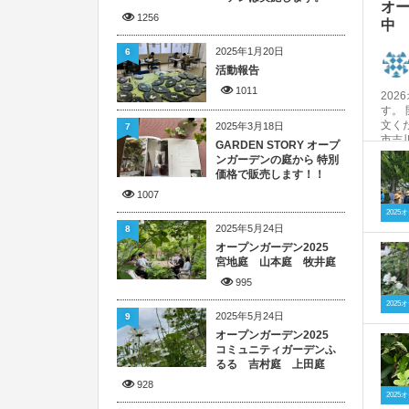
オ
1256
中
2025年1月20日
6
活動報告
1011
20
す。 
文く
2025年3月18日
7
市吉
GARDEN STORY オープ
す。
ンガーデンの庭から 特別
価格で販売します！！
1007
202
2025年5月24日
8
オープンガーデン2025
宮地庭 山本庭 牧井庭
995
202
2025年5月24日
9
オープンガーデン2025
コミュニティガーデンふ
るる 吉村庭 上田庭
928
202