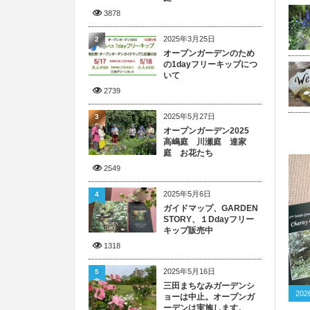
3878
2025年3月25日
2
オープンガーデンのため
の1dayフリーキップにつ
いて
2739
2025年5月27日
3
オープンガーデン2025
高嶋庭 川瀬庭 達家
庭 お花たち
2549
2025年5月6日
4
ガイドマップ、GARDEN
STORY、１Ddayフリー
キップ販売中
1318
2025年5月16日
5
三田まちなみガーデンシ
20
ョーは中止。オープンガ
ーデンは実施します。