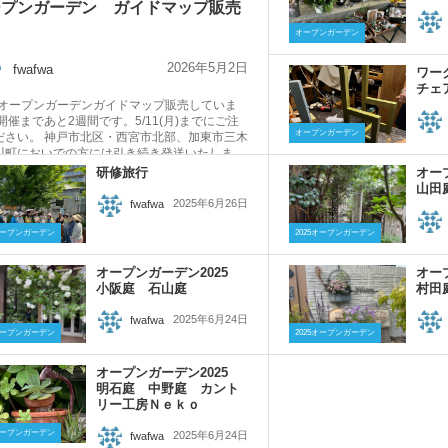
ープンガーデン ガイドマップ販売
オープンガーデン
2026年5月2日
fwafwa
ワー
チェ
26オープンガーデンガイドマップ販売していま
開催まであと2週間です。5/11(月)までにご注
オープンガーデン
ださい。 神戸市北区・西宮市北部、加東市三木
川町においでの方には引き続き発送いたしま
研修旅行
オー
山田
2025年6月26日
fwafwa
5オープンガーデン
2025オープンガーデン
オープンガーデン2025
オー
小阪庭 石山庭
村田
2025年6月24日
fwafwa
5オープンガーデン
2025オープンガーデン
オープンガーデン2025
明石庭 中野庭 カント
リー工房Ｎｅｋｏ
5オープンガーデン
2025年6月24日
fwafwa