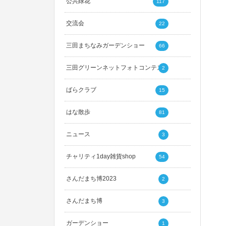
公共緑花
117
交流会
22
三田まちなみガーデンショー
66
三田グリーンネットフォトコンテスト
2
ばらクラブ
15
はな散歩
81
ニュース
3
チャリティ1day雑貨shop
54
さんだまち博2023
2
さんだまち博
3
ガーデンショー
1