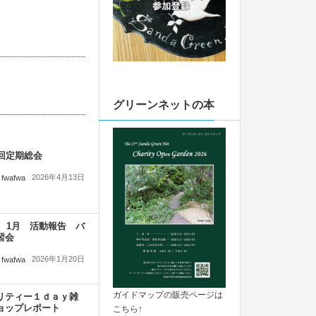
グリーンネットの本
7回定期総会
2026年4月13日
fwafwa
26 1月 活動報告 バ
習会
2026年1月20日
fwafwa
ガイドマップの販売ページは
リティー１ｄａｙ雑
ョップレポート
こちら↑