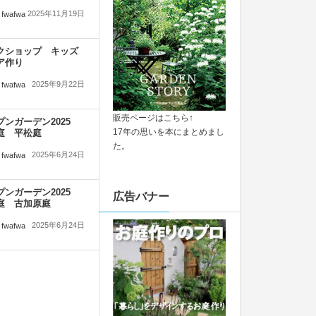
2025年11月19日
fwafwa
クショップ キッズ
ア作り
2025年9月22日
fwafwa
販売ページはこちら↑
プンガーデン2025
17年の思いを本にまとめまし
庭 平松庭
た。
2025年6月24日
fwafwa
プンガーデン2025
広告バナー
庭 古加原庭
2025年6月24日
fwafwa