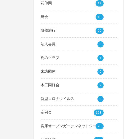
花仲間
17
総会
10
研修旅行
20
法人会員
8
樹のクラブ
1
来訪団体
6
木工同好会
2
新型コロナウイルス
2
定例会
123
兵庫オープンガーデンネットワーク
20