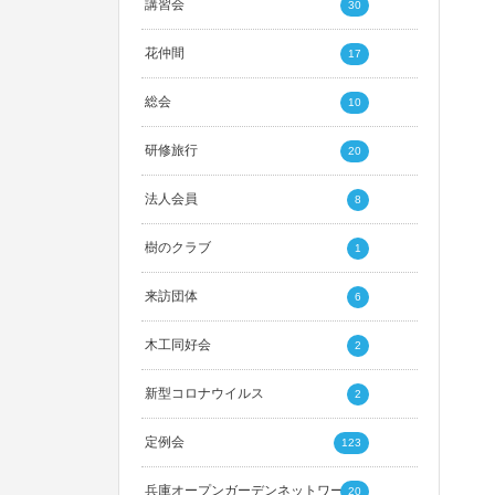
講習会
30
花仲間
17
総会
10
研修旅行
20
法人会員
8
樹のクラブ
1
来訪団体
6
木工同好会
2
新型コロナウイルス
2
定例会
123
兵庫オープンガーデンネットワーク
20