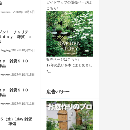
ガイドマップの販売ページは
会
こちら↑
2018年10月4日
fwafwa
プン！ チャリテ
１ｄａｙ 雑貨 ｓ
ｐ
2017年10月25日
fwafwa
販売ページはこちら↑
ａｙ 雑貨ＳＨＯ
17年の思いを本にまとめまし
作品
た。
2017年10月15日
fwafwa
ａｙ 雑貨ＳＨＯ
広告バナー
作品
2017年10月11日
fwafwa
２５（水）1day 雑貨
op 準備