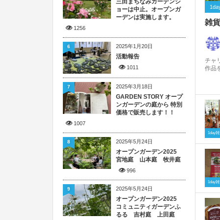
三田まちなみガーデンシ
1d
ョーは中止。オープンガ
ーデンは実施します。
雑貨
1256
2025年1月20日
6
活動報告
チャリ
1011
作品
2025年3月18日
7
GARDEN STORY オープ
ンガーデンの庭から 特別
価格で販売します！！
1007
1da
2025年5月24日
8
オープンガーデン2025
宮地庭 山本庭 牧井庭
996
1da
2025年5月24日
9
オープンガーデン2025
コミュニティガーデンふ
るる 吉村庭 上田庭