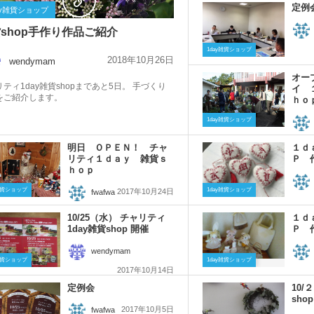
定例
ay雑貨ショップ
shop手作り作品ご紹介
1day雑貨ショップ
2018年10月26日
wendymam
オー
ティ1day雑貨shopまであと5日。 手づくり
イ 
をご紹介します。
ｈｏ
1day雑貨ショップ
明日 ＯＰＥＮ！ チャ
１ｄ
リティ１ｄａｙ 雑貨ｓ
Ｐ 
ｈｏｐ
y雑貨ショップ
1day雑貨ショップ
2017年10月24日
fwafwa
10/25（水） チャリティ
１ｄ
1day雑貨shop 開催
Ｐ 
wendymam
y雑貨ショップ
1day雑貨ショップ
2017年10月14日
定例会
10/
sh
2017年10月5日
fwafwa