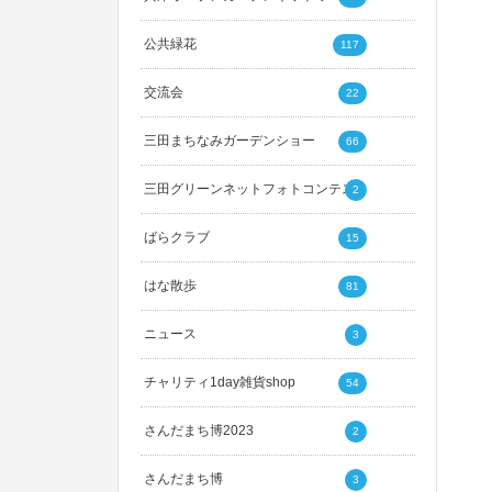
公共緑花
117
交流会
22
三田まちなみガーデンショー
66
三田グリーンネットフォトコンテスト
2
ばらクラブ
15
はな散歩
81
ニュース
3
チャリティ1day雑貨shop
54
さんだまち博2023
2
さんだまち博
3