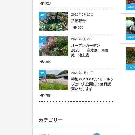
928
1da
2025年5月10日
10
活動報告
868
1da
2025年5月22日
11
オープンガーデン
2025 高木庭 尾藤
庭 池上庭
866
1da
2025年5月16日
12
神姫バス１dayフリーキッ
プは中央公園にて当日販
売いたします
755
カテゴリー