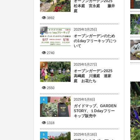
オープンガーデン2025
松本庭 宮永庭 藤井
庭
3892
2025年3月25日
2
オープンガーデンのため
の1dayフリーキップにつ
いて
2740
2025年5月27日
3
オープンガーデン2025
高嶋庭 川瀬庭 達家
庭 お花たち
2550
2025年5月6日
4
ガイドマップ、GARDEN
STORY、１Ddayフリー
キップ販売中
1318
2025年5月16日
5