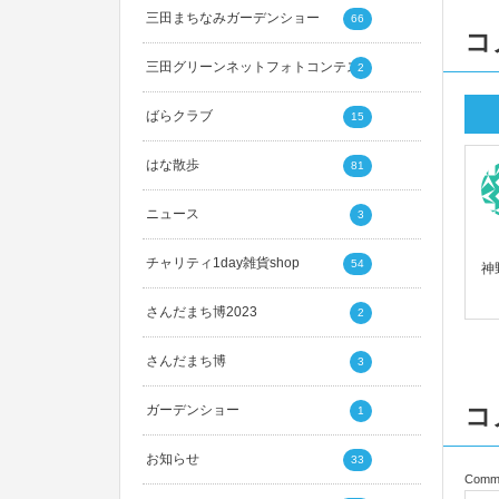
三田まちなみガーデンショー
66
コ
三田グリーンネットフォトコンテスト
2
ばらクラブ
15
はな散歩
81
ニュース
3
チャリティ1day雑貨shop
54
神
さんだまち博2023
2
さんだまち博
3
コ
ガーデンショー
1
お知らせ
33
Comm