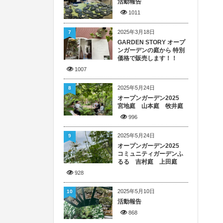
活動報告
1011
2025年3月18日
7
GARDEN STORY オープ
ンガーデンの庭から 特別
価格で販売します！！
1007
2025年5月24日
8
オープンガーデン2025
宮地庭 山本庭 牧井庭
996
2025年5月24日
9
オープンガーデン2025
コミュニティガーデンふ
るる 吉村庭 上田庭
928
2025年5月10日
10
活動報告
868