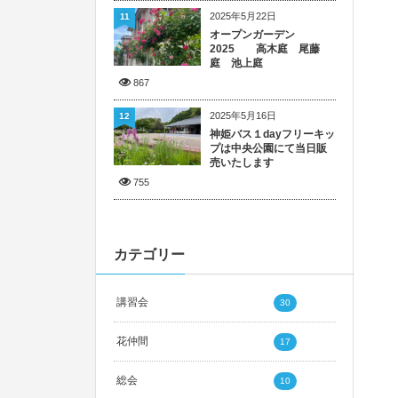
2025年5月22日
11
オープンガーデン
2025 高木庭 尾藤
庭 池上庭
867
2025年5月16日
12
神姫バス１dayフリーキッ
プは中央公園にて当日販
売いたします
755
カテゴリー
講習会
30
花仲間
17
総会
10