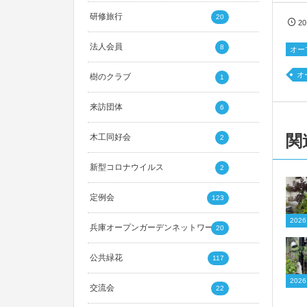
研修旅行
20
2
法人会員
8
オー
オ
樹のクラブ
1
来訪団体
6
関
木工同好会
2
新型コロナウイルス
2
定例会
123
20
兵庫オープンガーデンネットワーク
20
公共緑花
117
20
交流会
22