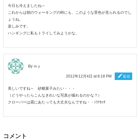
今日も冷えましたね～
これからは朝のウォーキングの時にも、このような景色が見られるのでし
ょうね。
楽しみです。
ハンギングに私もトライしてみようかな。
By ｍｙ
2012年12月4日 at 8:18 PM
返信
美しいですね～ 砂糖菓子みたい・・・
（どうやったらこんなきれいな写真が撮れるのかな？）
クローバーは霜にあたっても大丈夫なんですね・・ｼﾗﾅｶｯﾀ
コメント