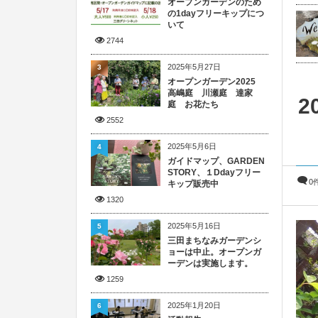
オープンガーデンのため
の1dayフリーキップにつ
いて
2744
2025年5月27日
3
オープンガーデン2025
高嶋庭 川瀬庭 達家
庭 お花たち
2552
2025年5月6日
4
ガイドマップ、GARDEN
STORY、１Ddayフリー
0
キップ販売中
1320
2025年5月16日
5
三田まちなみガーデンシ
ョーは中止。オープンガ
ーデンは実施します。
1259
2025年1月20日
6