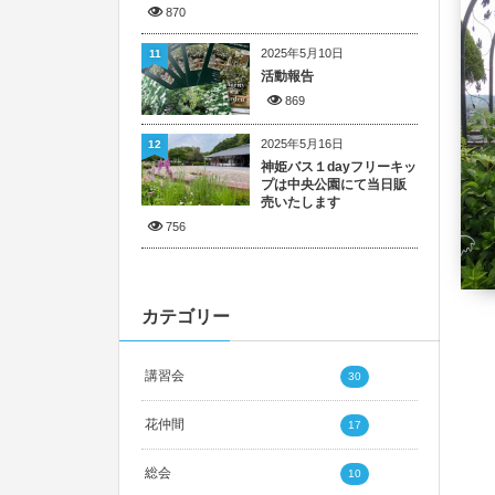
870
2025年5月10日
11
活動報告
869
2025年5月16日
12
神姫バス１dayフリーキッ
プは中央公園にて当日販
売いたします
756
カテゴリー
講習会
30
花仲間
17
総会
10