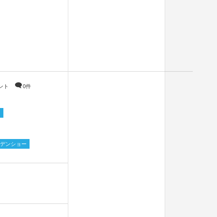
ント
0件
ン
デンショー