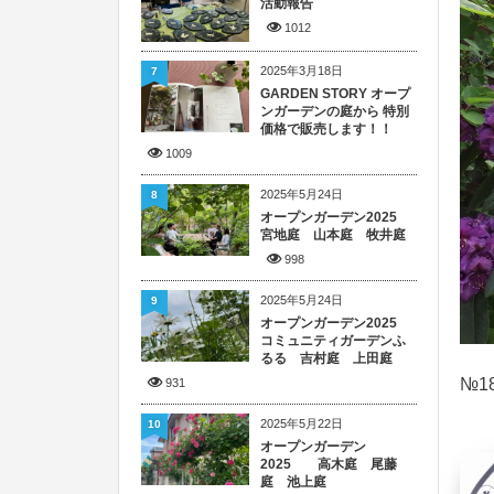
活動報告
1012
2025年3月18日
7
GARDEN STORY オープ
ンガーデンの庭から 特別
価格で販売します！！
1009
2025年5月24日
8
オープンガーデン2025
宮地庭 山本庭 牧井庭
998
2025年5月24日
9
オープンガーデン2025
コミュニティガーデンふ
るる 吉村庭 上田庭
№1
931
2025年5月22日
10
オープンガーデン
2025 高木庭 尾藤
庭 池上庭