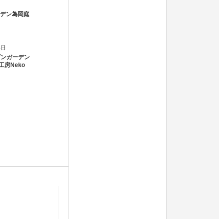
ーデン為岡庭
4日
プンガーデン
工房Neko