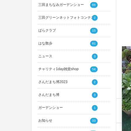
三田まちなみガーデンショー
66
三田グリーンネットフォトコンテスト
2
ばらクラブ
15
はな散歩
81
ニュース
3
チャリティ1day雑貨shop
54
さんだまち博2023
2
さんだまち博
3
ガーデンショー
1
お知らせ
33