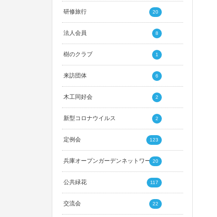
研修旅行
20
法人会員
8
樹のクラブ
1
来訪団体
6
木工同好会
2
新型コロナウイルス
2
定例会
123
兵庫オープンガーデンネットワーク
20
公共緑花
117
交流会
22