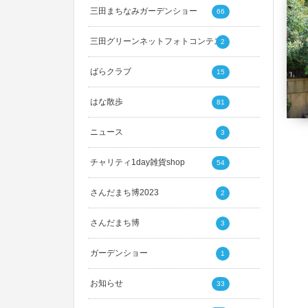
三田まちなみガーデンショー
66
三田グリーンネットフォトコンテスト
2
ばらクラブ
15
はな散歩
81
ニュース
3
チャリティ1day雑貨shop
54
さんだまち博2023
2
さんだまち博
3
ガーデンショー
1
お知らせ
33