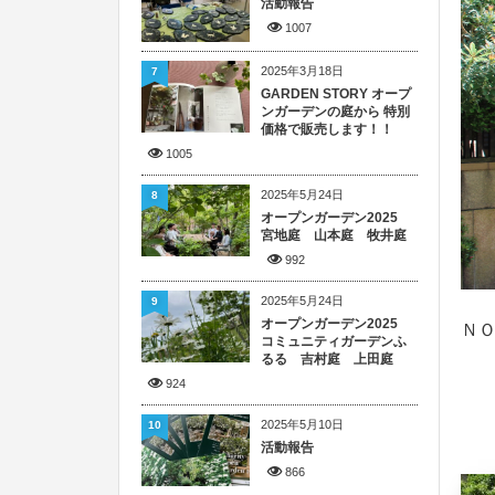
活動報告
1007
2025年3月18日
7
GARDEN STORY オープ
ンガーデンの庭から 特別
価格で販売します！！
1005
2025年5月24日
8
オープンガーデン2025
宮地庭 山本庭 牧井庭
992
2025年5月24日
9
オープンガーデン2025
Ｎ
コミュニティガーデンふ
るる 吉村庭 上田庭
924
2025年5月10日
10
活動報告
866