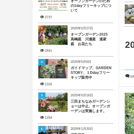
オープンガーデンのため
の1dayフリーキップにつ
いて
2737
2025年5月27日
3
オープンガーデン2025
高嶋庭 川瀬庭 達家
2
庭 お花たち
2541
2025年5月6日
4
ガイドマップ、GARDEN
STORY、１Ddayフリー
0
キップ販売中
1316
2025年5月16日
5
三田まちなみガーデンシ
ョーは中止。オープンガ
ーデンは実施します。
1254
2025年1月20日
6