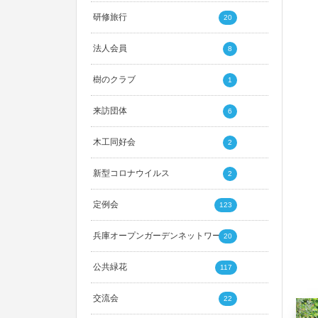
研修旅行
20
法人会員
8
樹のクラブ
1
来訪団体
6
木工同好会
2
新型コロナウイルス
2
定例会
123
兵庫オープンガーデンネットワーク
20
公共緑花
117
交流会
22