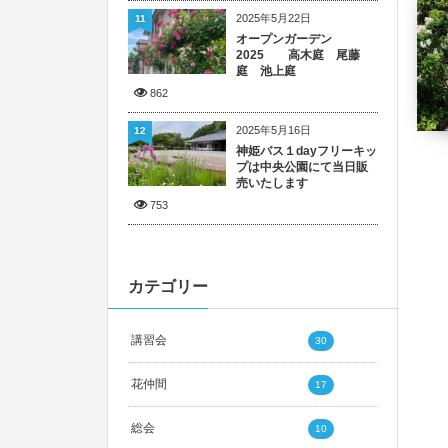
2025年5月22日
11
オープンガーデン
2025 高木庭 尾藤
庭 池上庭
862
2025年5月16日
12
神姫バス１dayフリーキッ
プは中央公園にて当日販
売いたします
753
カテゴリー
講習会
30
花仲間
17
総会
10