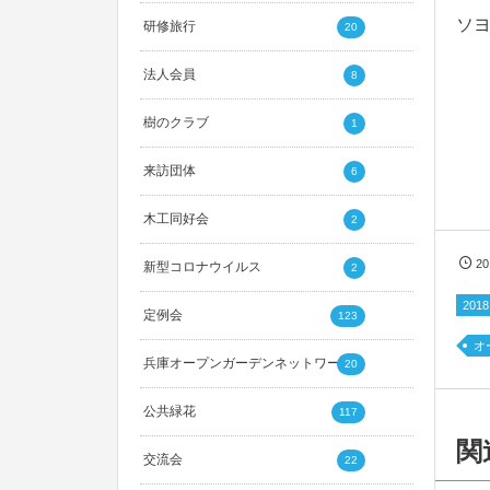
ソ
研修旅行
20
法人会員
8
樹のクラブ
1
来訪団体
6
木工同好会
2
2
新型コロナウイルス
2
20
定例会
123
オ
兵庫オープンガーデンネットワーク
20
公共緑花
117
関
交流会
22