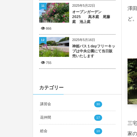
2025年5月22日
11
澤
オープンガーデン
2025 高木庭 尾藤
ど
庭 池上庭
866
2025年5月16日
12
神姫バス１dayフリーキッ
プは中央公園にて当日販
売いたします
755
カテゴリー
講習会
30
花仲間
17
三
総会
10
家