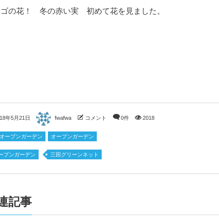
ヨゴの花！ 冬の赤い実 初めて花を見ました。
018年5月21日
fwafwa
コメント
0件
2018
18オープンガーデン
オープンガーデン
ープンガーデン
三田グリーンネット
連記事