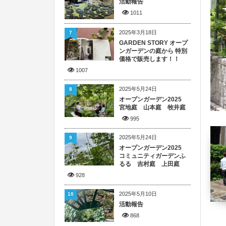
活動報告
1011
2025年3月18日
7
GARDEN STORY オープ
ンガーデンの庭から 特別
価格で販売します！！
1007
2025年5月24日
8
オープンガーデン2025
宮地庭 山本庭 牧井庭
995
2025年5月24日
9
オープンガーデン2025
コミュニティガーデンふ
るる 吉村庭 上田庭
928
2025年5月10日
10
活動報告
868