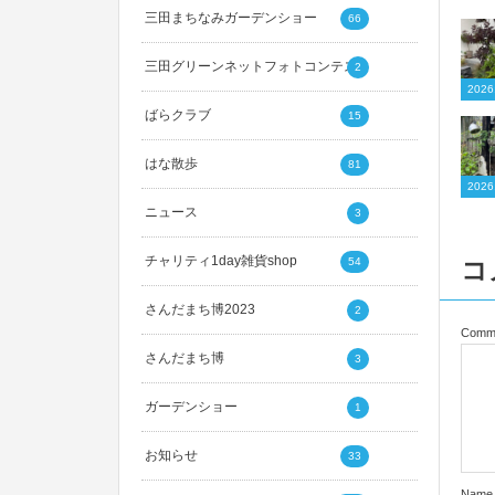
三田まちなみガーデンショー
66
三田グリーンネットフォトコンテスト
2
20
ばらクラブ
15
はな散歩
81
20
ニュース
3
チャリティ1day雑貨shop
コ
54
さんだまち博2023
2
Comm
さんだまち博
3
ガーデンショー
1
お知らせ
33
Name