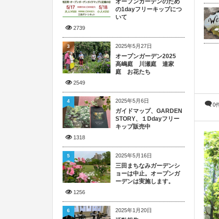
オープンガーデンのため
の1dayフリーキップにつ
いて
2739
2025年5月27日
3
オープンガーデン2025
高嶋庭 川瀬庭 達家
庭 お花たち
2549
2025年5月6日
4
0
ガイドマップ、GARDEN
STORY、１Ddayフリー
キップ販売中
1318
2025年5月16日
5
三田まちなみガーデンシ
ョーは中止。オープンガ
ーデンは実施します。
1256
2025年1月20日
6