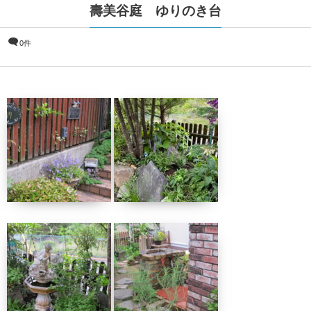
壽美谷庭 ゆりのき台
0件