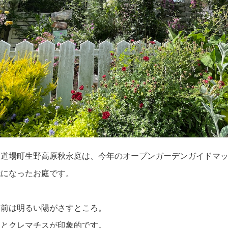
区道場町生野高原秋永庭は、今年のオープンガーデンガイドマ
紙になったお庭です。
関前は明るい陽がさすところ。
ラとクレマチスが印象的です。