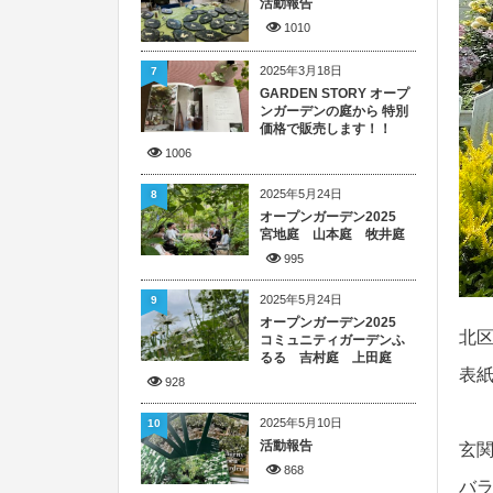
活動報告
1010
2025年3月18日
7
GARDEN STORY オープ
ンガーデンの庭から 特別
価格で販売します！！
1006
2025年5月24日
8
オープンガーデン2025
宮地庭 山本庭 牧井庭
995
2025年5月24日
9
オープンガーデン2025
北
コミュニティガーデンふ
るる 吉村庭 上田庭
表
928
2025年5月10日
10
活動報告
玄
868
バ