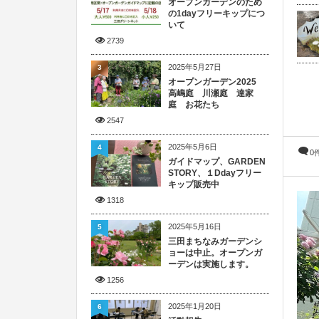
オープンガーデンのため
の1dayフリーキップにつ
いて
2739
2025年5月27日
3
オープンガーデン2025
高嶋庭 川瀬庭 達家
庭 お花たち
2547
2025年5月6日
4
0
ガイドマップ、GARDEN
STORY、１Ddayフリー
キップ販売中
1318
2025年5月16日
5
三田まちなみガーデンシ
ョーは中止。オープンガ
ーデンは実施します。
1256
2025年1月20日
6