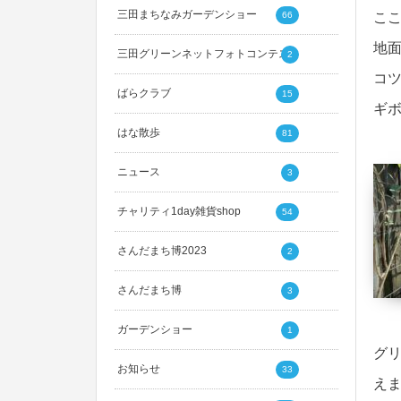
三田まちなみガーデンショー
66
こ
地
三田グリーンネットフォトコンテスト
2
コ
ばらクラブ
15
ギ
はな散歩
81
ニュース
3
チャリティ1day雑貨shop
54
さんだまち博2023
2
さんだまち博
3
ガーデンショー
1
グ
お知らせ
33
え