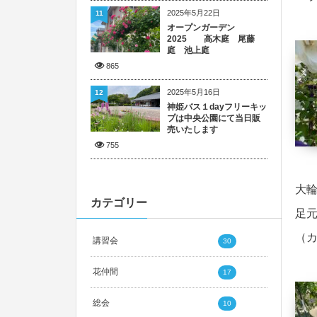
2025年5月22日
11
オープンガーデン
2025 高木庭 尾藤
庭 池上庭
865
2025年5月16日
12
神姫バス１dayフリーキッ
プは中央公園にて当日販
売いたします
755
大
カテゴリー
足
（
講習会
30
花仲間
17
総会
10