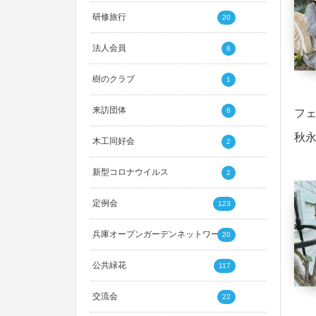
研修旅行
20
法人会員
8
樹のクラブ
1
来訪団体
6
フ
秋
木工同好会
2
新型コロナウイルス
2
定例会
123
兵庫オープンガーデンネットワーク
20
公共緑花
117
交流会
22