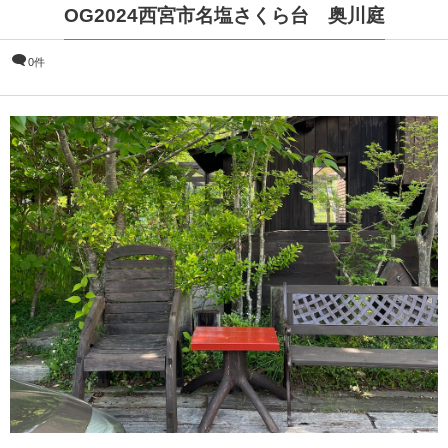
OG2024西宮市名塩さくら台 奥川庭
0件