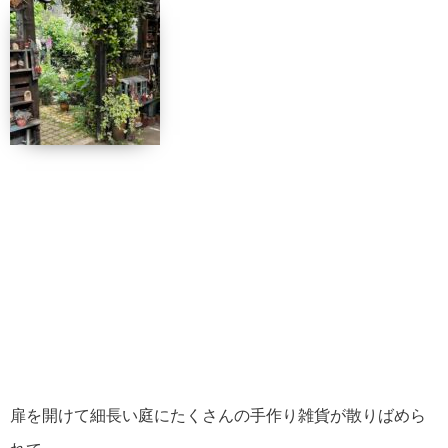
扉を開けて細長い庭にたくさんの手作り雑貨が散りばめら