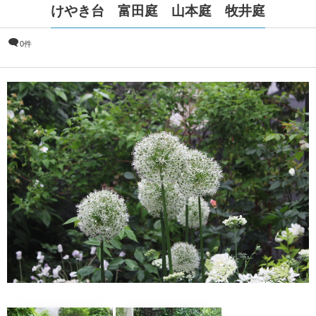
けやき台 富田庭 山本庭 牧井庭
0件