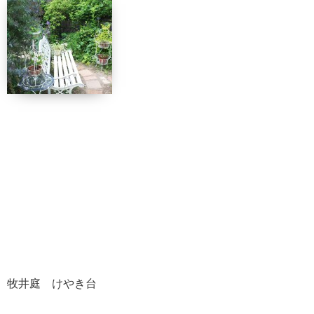
牧井庭 けやき台