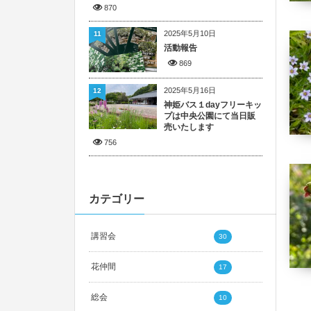
870
2025年5月10日
11
活動報告
869
2025年5月16日
12
神姫バス１dayフリーキッ
プは中央公園にて当日販
売いたします
756
カテゴリー
講習会
30
花仲間
17
総会
10