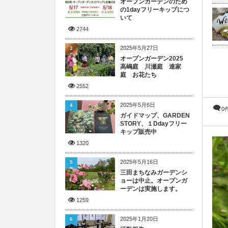
オープンガーデンのため
の1dayフリーキップにつ
いて
2744
2025年5月27日
3
オープンガーデン2025
高嶋庭 川瀬庭 達家
庭 お花たち
2552
2025年5月6日
4
0
ガイドマップ、GARDEN
STORY、１Ddayフリー
キップ販売中
1320
2025年5月16日
5
三田まちなみガーデンシ
ョーは中止。オープンガ
ーデンは実施します。
1259
2025年1月20日
6