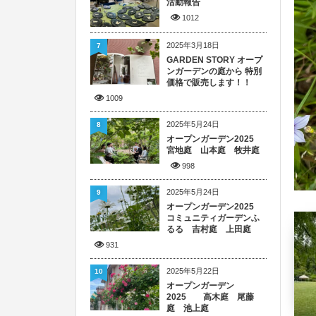
活動報告
1012
2025年3月18日
7
GARDEN STORY オープ
ンガーデンの庭から 特別
価格で販売します！！
1009
2025年5月24日
8
オープンガーデン2025
宮地庭 山本庭 牧井庭
998
2025年5月24日
9
オープンガーデン2025
コミュニティガーデンふ
るる 吉村庭 上田庭
931
2025年5月22日
10
オープンガーデン
2025 高木庭 尾藤
庭 池上庭