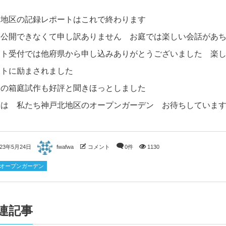
田地区の記録レポートはこれで終わります
て公開できなくて申し訳ありません お庭では楽しい会話があ
ット受付では他府県から申し込みありがとうございました 楽
ントに励まされました
部の箱庭試作も好評と聞きほっとしました
週は 私たち神戸北地区のオープンガーデン お待ちしていま
023年5月24日
fwafwa
コメント
0件
1130
23オープンガーデン
連記事