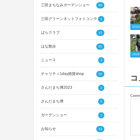
三田まちなみガーデンショー
66
三田グリーンネットフォトコンテスト
2
20
ばらクラブ
15
はな散歩
81
20
ニュース
3
チャリティ1day雑貨shop
54
コ
さんだまち博2023
2
Comm
さんだまち博
3
ガーデンショー
1
お知らせ
33