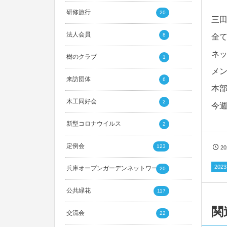
研修旅行
20
三
法人会員
8
全
ネ
樹のクラブ
1
メ
来訪団体
6
本
木工同好会
2
今
新型コロナウイルス
2
定例会
123
2
20
兵庫オープンガーデンネットワーク
20
公共緑花
117
関
交流会
22